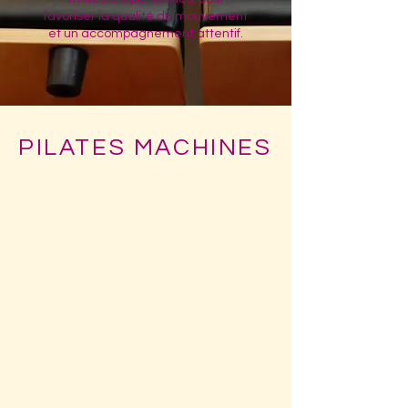
favoriser la qualité du mouvement
et un accompagnement attentif.
PILATES MACHINES
REFORMER
La machine la plus connue de
la
méthode. Dotée d’un plateau
coulissant, de ressorts et de lanières, le
Reformer est votre meilleur allié pour
vous aider
à ressentir ce qu’il se passe en
profondeur dans votre corps, affiner
votre silhouette, vous renforcer et vous
délier.
Que ce soit en résistance ou en
assistance, les ressorts vous
accompagnent dans vos