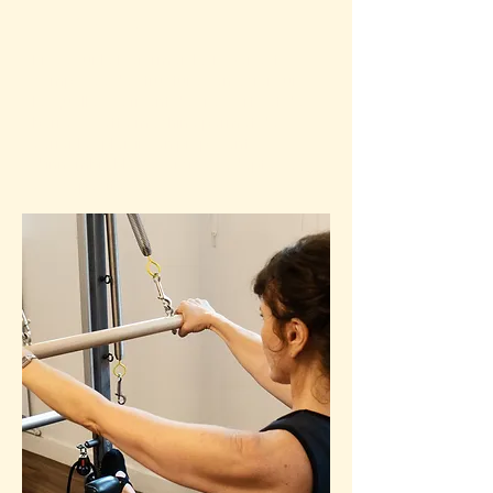
TOWER
Fixée sur le Reformer, la Tower est
composée de structures en acier sur
lesquelles se fixent des ressorts et des
barres. Cette machine permet de
varier les plaisirs en proposant
d’innombrables exercices adaptés à
vos capacités.