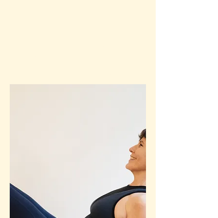
lesquelles sont fixées des ressorts. Il est
possible d’adapter la puissance des
ressorts en fonction des exercices ou
des difficultés envisagées. Très ludique
et assez fonctionnelle, les exercices de
la chair sont un parfait complément de
ceux proposés sur le Reformer ou la
Tower, voire pour des séances
entièrement dédiées à cet appareil.