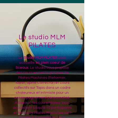
Le studio MLM
PILATES
Le
Studio MLM PILATES
vous
accueille
en plein coeur de
Sceaux
. Le studio vous propose
des cours en petits groupes de
Pilates Machines (Reformer,
Tower, Spine Corrector) et cours
collectifs sur Tapis dans un cadre
chaleureux et intimiste pour un
accompagnement personnalisé.
À Sceaux, les cours Pilates Tapis
accueillent jusqu'à 10 participants
et les cours Pilates Machines sont
limités à 5 personnes, pour