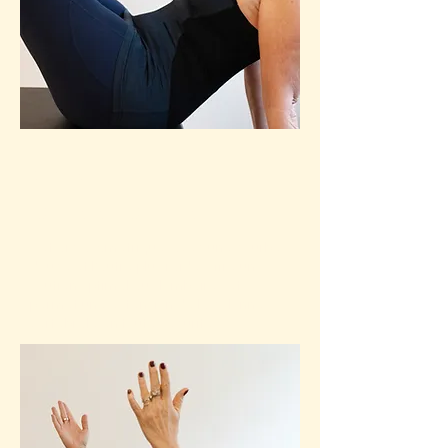
SPINE
CORRECTOR
Cet arc asymétrique, avec une courbe
douce et l’autre plus raide, offre un
soutien optimal aux lombaires et
permet une extension de la colonne
vertébrale en toute sécurité.