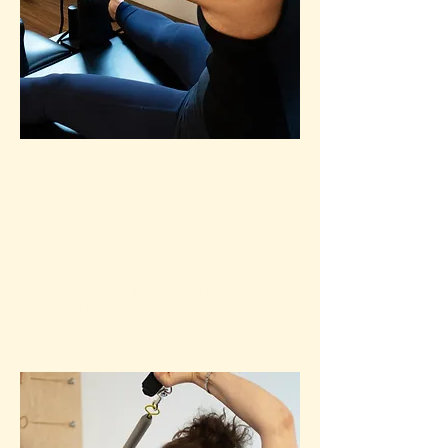
SPRINGBOARD
Plateau en bois fixé au mur sur lequel
sont attachés des ressorts de diverses
intensités. Cet appareil permet une
pratique accompagnée et renforcée
du répertoire Pilates au sol. Les
mouvements sont fluides guidés ou
challengés par les ressorts.